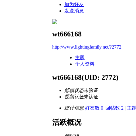
加为好友
发送消息
wt666168
http://www.lightingfamily.net/?2772
主题
个人资料
wt666168
(UID: 2772)
邮箱状态
未验证
视频认证
未认证
统计信息
好友数 0
|
回帖数 2
|
主题
活跃概况