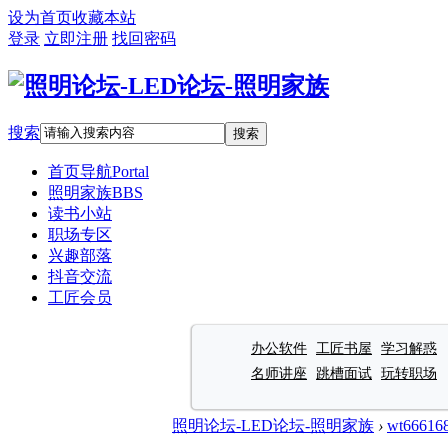
设为首页
收藏本站
登录
立即注册
找回密码
搜索
搜索
首页导航
Portal
照明家族
BBS
读书小站
职场专区
兴趣部落
抖音交流
工匠会员
办公软件
工匠书屋
学习解惑
名师讲座
跳槽面试
玩转职场
照明论坛-LED论坛-照明家族
›
wt66616