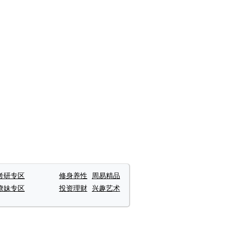
考研专区
修身养性
周易精品
撩妹专区
投资理财
兴趣艺术