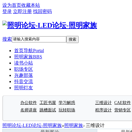
设为首页
收藏本站
登录
立即注册
找回密码
搜索
搜索
首页导航
Portal
照明家族
BBS
读书小站
职场专区
兴趣部落
抖音交流
照明灯友
办公软件
工匠书屋
学习解惑
三维设计
CAE软件
名师讲座
跳槽面试
玩转职场
程序设计
营销专区
照明论坛-LED论坛-照明家族
»
照明家族
›
三维设计