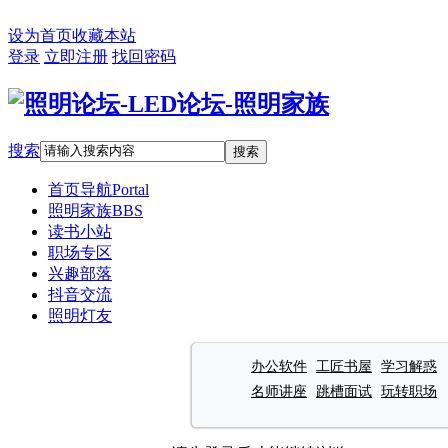
设为首页
收藏本站
登录
立即注册
找回密码
搜索
搜索
首页导航
Portal
照明家族
BBS
读书小站
职场专区
兴趣部落
抖音交流
照明灯友
办公软件
工匠书屋
学习解惑
名师讲座
跳槽面试
玩转职场