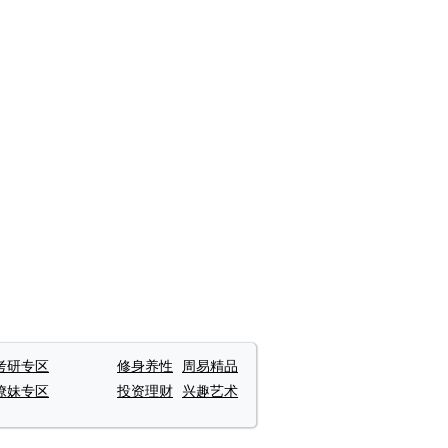
考研专区
修身养性
周易精品
撩妹专区
投资理财
兴趣艺术