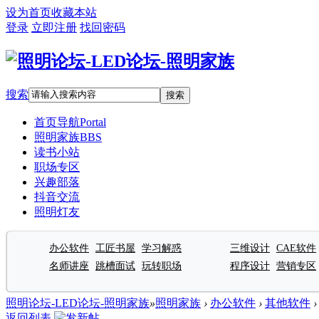
设为首页
收藏本站
登录
立即注册
找回密码
搜索
搜索
首页导航
Portal
照明家族
BBS
读书小站
职场专区
兴趣部落
抖音交流
照明灯友
办公软件
工匠书屋
学习解惑
三维设计
CAE软件
名师讲座
跳槽面试
玩转职场
程序设计
营销专区
照明论坛-LED论坛-照明家族
»
照明家族
›
办公软件
›
其他软件
›
返回列表