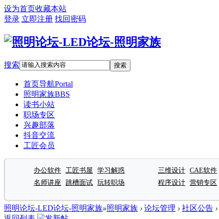
设为首页
收藏本站
登录
立即注册
找回密码
搜索
搜索
首页导航
Portal
照明家族
BBS
读书小站
职场专区
兴趣部落
抖音交流
工匠会员
办公软件
工匠书屋
学习解惑
三维设计
CAE软件
名师讲座
跳槽面试
玩转职场
程序设计
营销专区
照明论坛-LED论坛-照明家族
»
照明家族
›
论坛管理
›
社区公告
›
返回列表