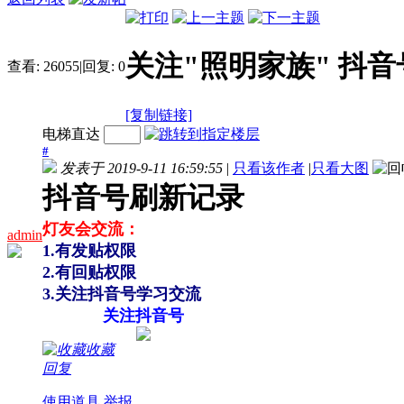
关注"照明家族" 抖音
查看:
26055
|
回复:
0
[复制链接]
电梯直达
#
发表于 2019-9-11 16:59:55
|
只看该作者
|
只看大图
抖音号刷新记录
灯友会交流
：
admin
1.有发贴权限
2.有回
贴
权限
3.关注抖音号学习交流
关注
抖音号
收藏
回复
使用道具
举报