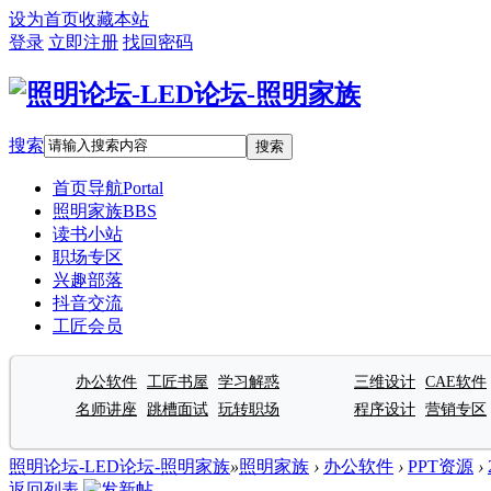
设为首页
收藏本站
登录
立即注册
找回密码
搜索
搜索
首页导航
Portal
照明家族
BBS
读书小站
职场专区
兴趣部落
抖音交流
工匠会员
办公软件
工匠书屋
学习解惑
三维设计
CAE软件
名师讲座
跳槽面试
玩转职场
程序设计
营销专区
照明论坛-LED论坛-照明家族
»
照明家族
›
办公软件
›
PPT资源
›
返回列表