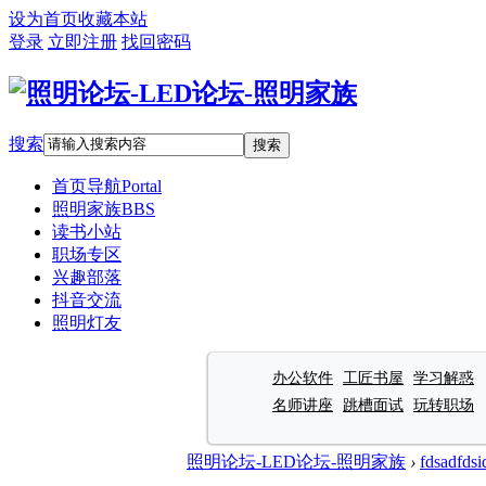
设为首页
收藏本站
登录
立即注册
找回密码
搜索
搜索
首页导航
Portal
照明家族
BBS
读书小站
职场专区
兴趣部落
抖音交流
照明灯友
办公软件
工匠书屋
学习解惑
名师讲座
跳槽面试
玩转职场
照明论坛-LED论坛-照明家族
›
fdsadfdsi