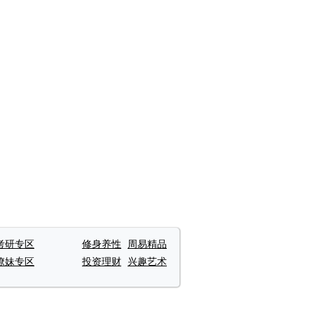
考研专区
修身养性
周易精品
撩妹专区
投资理财
兴趣艺术